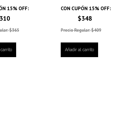
ÓN 15% OFF:
CON CUPÓN 15% OFF:
310
$348
ular: $365
Precio Regular: $409
carrito
Añadir al carrito