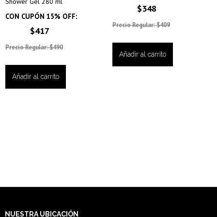
Shower Gel 280 ml
$348
CON CUPÓN 15% OFF:
Precio Regular: $409
$417
Precio Regular: $490
Añadir al carrito
Añadir al carrito
NUESTRA
UBICACIÓN