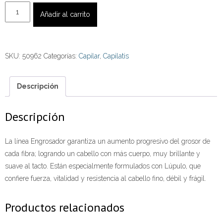
Acondicionador
Añadir al carrito
Engrosador
con
Lúpulo
SKU:
50962
Categorías:
Capilar
,
Capilatis
420
ml.
cantidad
Descripción
Descripción
La línea Engrosador garantiza un aumento progresivo del grosor de
cada fibra; logrando un cabello con más cuerpo, muy brillante y
suave al tacto. Están especialmente formulados con Lúpulo, que
confiere fuerza, vitalidad y resistencia al cabello fino, débil y frágil.
Productos relacionados