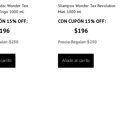
ador Wonder Tex
Shampoo Wonder Tex Revolution
Trigo 1000 ml.
Miel 1000 ml.
ÓN 15% OFF:
CON CUPÓN 15% OFF:
196
$196
ular: $230
Precio Regular: $230
carrito
Añadir al carrito