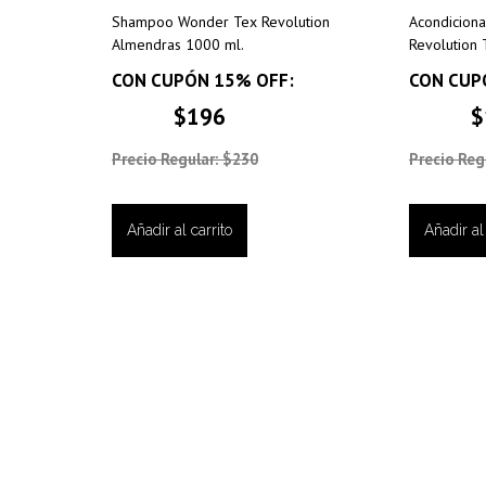
Shampoo Wonder Tex Revolution
Acondicion
Almendras 1000 ml.
Revolution 
CON CUPÓN 15% OFF:
CON CUP
$196
$
Precio Regular: $230
Precio Reg
Añadir al carrito
Añadir al 