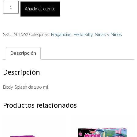
Body
Añadir al carrito
Splash
Hello
Kitty
SKU:
261002
Categorías:
Fragancias
,
Hello Kitty
,
Niñas y Niños
Sweet
Summer
200
Descripción
ml
cantidad
Descripción
Body Splash de 200 ml.
Productos relacionados