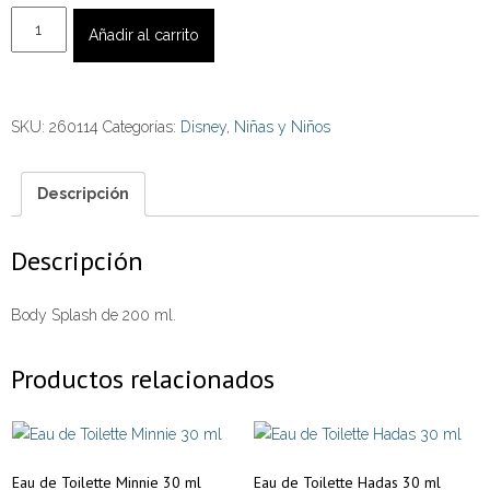
Body
Añadir al carrito
Splash
Toy
Story
SKU:
260114
Categorías:
Disney
,
Niñas y Niños
200
ml
cantidad
Descripción
Descripción
Body Splash de 200 ml.
Productos relacionados
Eau de Toilette Minnie 30 ml
Eau de Toilette Hadas 30 ml