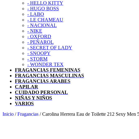
- HELLO KITTY
- HUGO BOSS
- LABO
- LE CHAMEAU
- NACIONAL
- NIKE
- OXFORD
- PEÑAROL
- SECRET OF LADY
- SNOOPY
- STORM
- WONDER TEX
FRAGANCIAS FEMENINAS
FRAGANCIAS MASCULINAS
FRAGANCIAS ARABES
CAPILAR
CUIDADO PERSONAL
NIÑAS Y NIÑOS
VARIOS
Inicio
/
Fragancias
/ Carolina Herrera Eau de Toilette 212 Sexy Men 