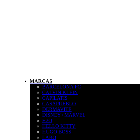
MARCAS
BARCELONA FC
CALVIN KLEIN
CAPILATIS
CASAPUEBLO
DERMAVITE
DISNEY / MARVEL
H2O
HELLO KITTY
HUGO BOSS
LABO