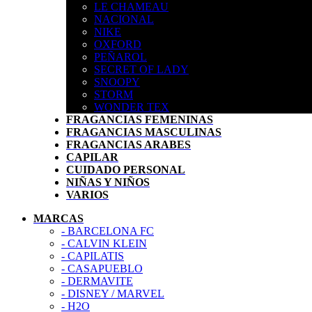
LE CHAMEAU
NACIONAL
NIKE
OXFORD
PEÑAROL
SECRET OF LADY
SNOOPY
STORM
WONDER TEX
FRAGANCIAS FEMENINAS
FRAGANCIAS MASCULINAS
FRAGANCIAS ARABES
CAPILAR
CUIDADO PERSONAL
NIÑAS Y NIÑOS
VARIOS
MARCAS
- BARCELONA FC
- CALVIN KLEIN
- CAPILATIS
- CASAPUEBLO
- DERMAVITE
- DISNEY / MARVEL
- H2O