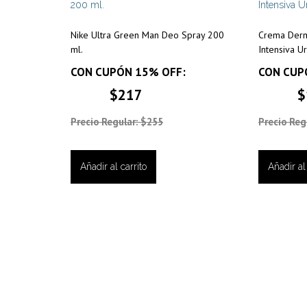
Nike Ultra Green Man Deo Spray 200
Crema Derm
ml.
Intensiva U
CON CUPÓN 15% OFF:
CON CUP
$217
$
Precio Regular: $255
Precio Reg
Añadir al carrito
Añadir al 