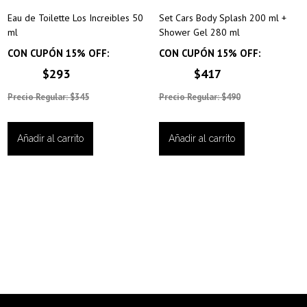
Eau de Toilette Los Increibles 50
Set Cars Body Splash 200 ml +
ml
Shower Gel 280 ml
CON CUPÓN 15% OFF:
CON CUPÓN 15% OFF:
$293
$417
Precio Regular: $345
Precio Regular: $490
Añadir al carrito
Añadir al carrito