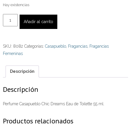
Hay existencias
Eau
Añadir al carrito
de
Toilette
Casapueblo
SKU:
8082
Categorías:
Casapueblo
,
Fragancias
,
Fragancias
Chic
Femeninas
Dreams
55
ml.
Descripción
cantidad
Descripción
Perfume Casapueblo Chic Dreams Eau de Toilette 55 ml.
Productos relacionados