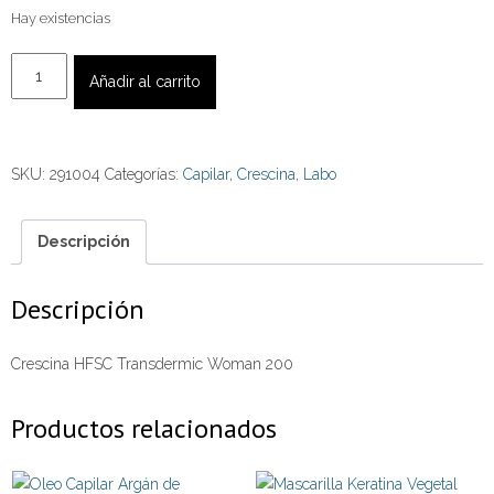
Hay existencias
Crescina
Añadir al carrito
HFSC
Transdermic
Woman
SKU:
291004
Categorías:
Capilar
,
Crescina
,
Labo
200
cantidad
Descripción
Descripción
Crescina HFSC Transdermic Woman 200
Productos relacionados