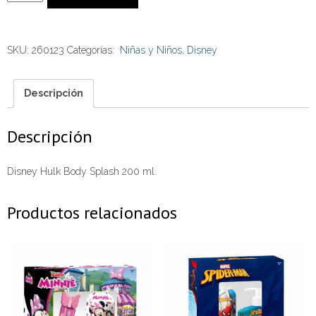
Body
Splash
SKU:
260123
Categorías:
Niñas y Niños
,
Disney
200
ml.
cantidad
Descripción
Descripción
Disney Hulk Body Splash 200 ml.
Productos relacionados