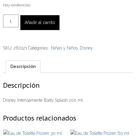
Hay existencias
Disney
Añadir al carrito
Intensamente
Body
Splash
SKU:
260121
Categorías:
Niñas y Niños
,
Disney
200
ml.
cantidad
Descripción
Descripción
Disney Intensamente Body Splash 200 ml.
Productos relacionados