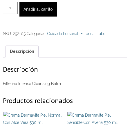
Fillerina
Añadir al carrito
Intense
Cleansing
Balm
SKU:
292105
Categorías:
Cuidado Personal
,
Fillerina
,
Labo
cantidad
Descripción
Descripción
Fillerina Intense Cleansing Balm
Productos relacionados