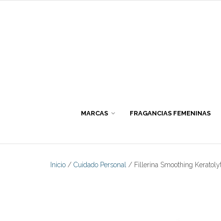
Skip
to
content
MARCAS
FRAGANCIAS FEMENINAS
Inicio
/
Cuidado Personal
/ Fillerina Smoothing Keratolyt