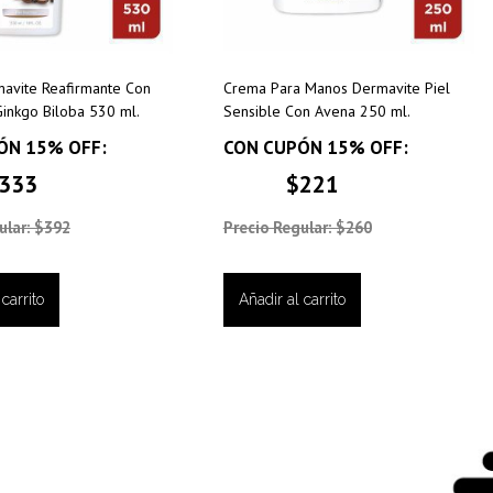
avite Reafirmante Con
Crema Para Manos Dermavite Piel
inkgo Biloba 530 ml.
Sensible Con Avena 250 ml.
ÓN 15% OFF:
CON CUPÓN 15% OFF:
333
$221
ular: $392
Precio Regular: $260
carrito
Añadir al carrito