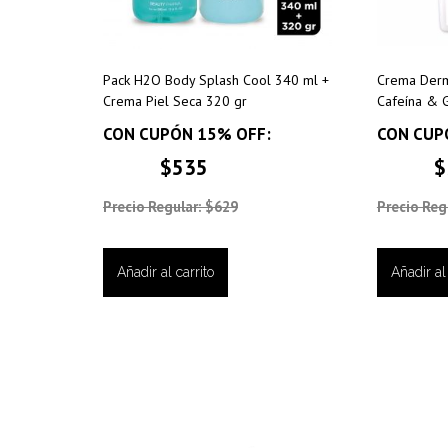
Pack H2O Body Splash Cool 340 ml +
Crema Derm
Crema Piel Seca 320 gr
Cafeína & G
CON CUPÓN 15% OFF:
CON CUP
$535
$
Precio Regular: $629
Precio Reg
Añadir al carrito
Añadir al 