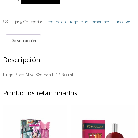
Alive
Woman
SKU:
4119
Categorías:
Fragancias
,
Fragancias Femeninas
,
Hugo Boss
EDP
80
ml.
Descripción
cantidad
Descripción
Hugo Boss Alive Woman EDP 80 ml.
Productos relacionados