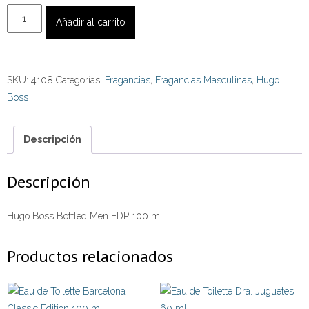
Hugo
Añadir al carrito
Boss
Bottled
Men
SKU:
4108
Categorías:
Fragancias
,
Fragancias Masculinas
,
Hugo
EDP
Boss
100
ml.
cantidad
Descripción
Descripción
Hugo Boss Bottled Men EDP 100 ml.
Productos relacionados