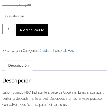
Precio Regular: $381
Hay existencias
Jabón
Añadir al carrito
Líquido
H2O
Pink
SKU:
140413
Categorías:
Cuidado Personal
,
H20
Sunset
Repuesto
1000
Descripción
ml
Beauty
Descripción
Pharma
cantidad
Jabón Líquido H2O hidratante a base de Glicerina. Limpia, suaviza y
perfuma delicadamente la piel. Deliciosos aromas, envase práctico
con válvula dosificadora para facilitar su uso.