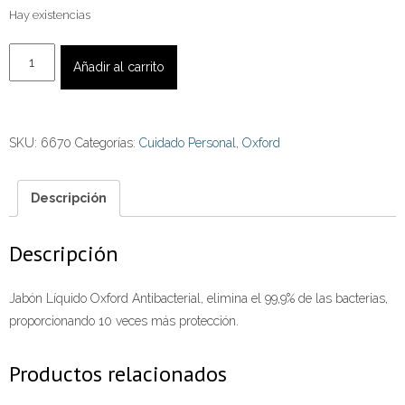
Hay existencias
Jabón
Añadir al carrito
Líquido
Oxford
Antibacterial
SKU:
6670
Categorías:
Cuidado Personal
,
Oxford
500
ml.
cantidad
Descripción
Descripción
Jabón Líquido Oxford Antibacterial, elimina el 99,9% de las bacterias,
proporcionando 10 veces más protección.
Productos relacionados