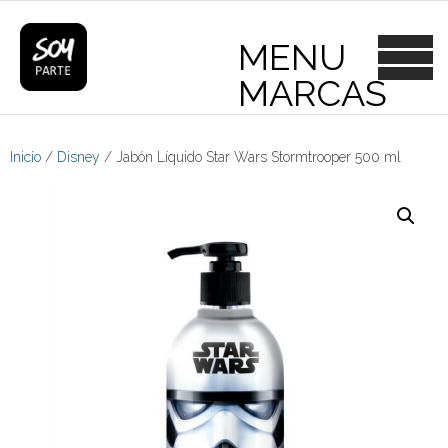
Skip
to
content
Inicio
/
Disney
/ Jabón Líquido Star Wars Stormtrooper 500 ml