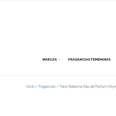
Skip
to
content
MARCAS
FRAGANCIAS FEMENINAS
Inicio
/
Fragancias
/ Paco Rabanne Eau de Parfum Olym