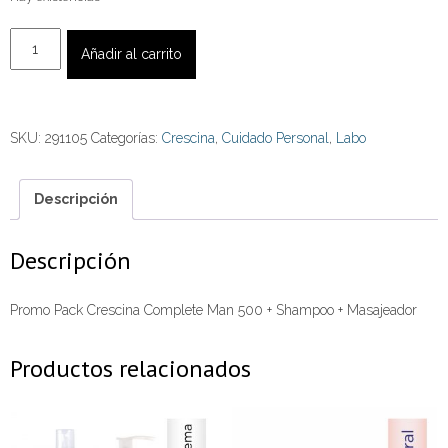
Promo
Añadir al carrito
Pack
Crescina
Complete
SKU:
291105
Categorías:
Crescina
,
Cuidado Personal
,
Labo
Man
500
+
Descripción
Shampoo
+
Descripción
Masajeador
cantidad
Promo Pack Crescina Complete Man 500 + Shampoo + Masajeador
Productos relacionados