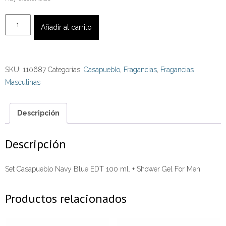
Set
Añadir al carrito
Casapueblo
Navy
Blue
SKU:
110687
Categorías:
Casapueblo
,
Fragancias
,
Fragancias
EDT
Masculinas
100
ml.
+
Descripción
Shower
Gel
Descripción
cantidad
Set Casapueblo Navy Blue EDT 100 ml. + Shower Gel For Men
Productos relacionados