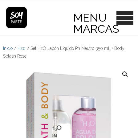
Skip
to
content
Inicio
/
H20
/ Set H2O Jabón Líquido Ph Neutro 350 ml. + Body
Splash Rose