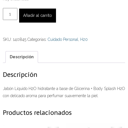
Set
Añadir al carrito
H2O
Jabón
Líquido
SKU:
140845
Categorías:
Cuidado Personal
,
H20
Ph
Neutro
350
Descripción
ml.
+
Descripción
Body
Splash
Jabón Líquido H2O hidratante a base de Glicerina + Body Splash H2O
Rose
con delicado aroma para perfumar suavemente la piel.
cantidad
Productos relacionados