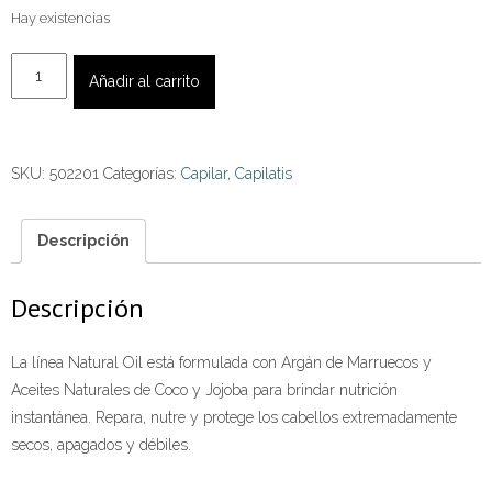
Hay existencias
Shampoo
Añadir al carrito
Argán
de
Marruecos
SKU:
502201
Categorías:
Capilar
,
Capilatis
420
ml.
cantidad
Descripción
Descripción
La línea Natural Oil está formulada con Argán de Marruecos y
Aceites Naturales de Coco y Jojoba para brindar nutrición
instantánea. Repara, nutre y protege los cabellos extremadamente
secos, apagados y débiles.