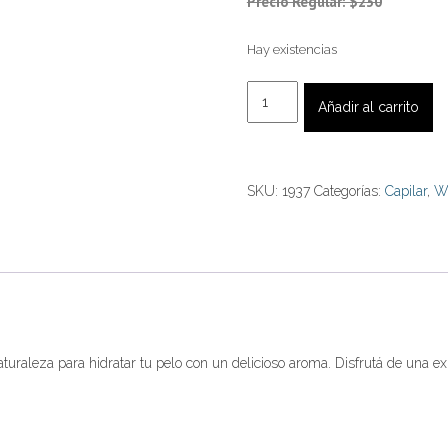
Precio Regular: $230
Hay existencias
Shampoo
Añadir al carrito
Wonder
Tex
Revolution
SKU:
1937
Categorías:
Capilar
,
W
Miel
1000
ml.
cantidad
uraleza para hidratar tu pelo con un delicioso aroma. Disfrutá de una e