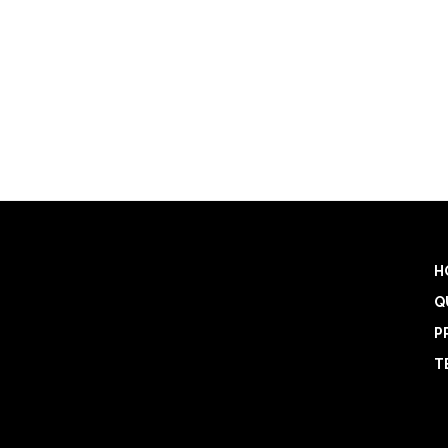
H
Q
P
T