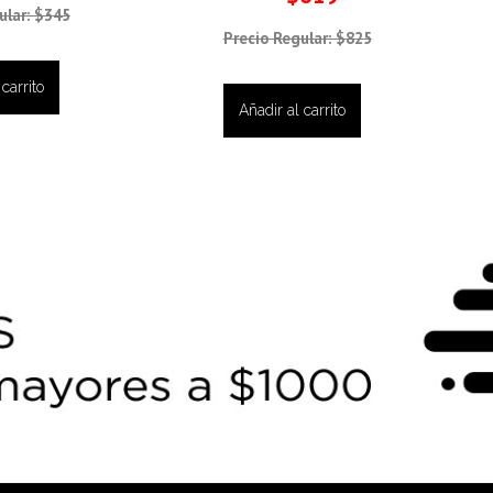
ular: $345
Precio Regular: $825
carrito
Añadir al carrito