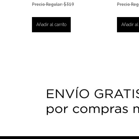
Precio Regular: $319
Precio Reg
Añadir al carrito
Añadir al 