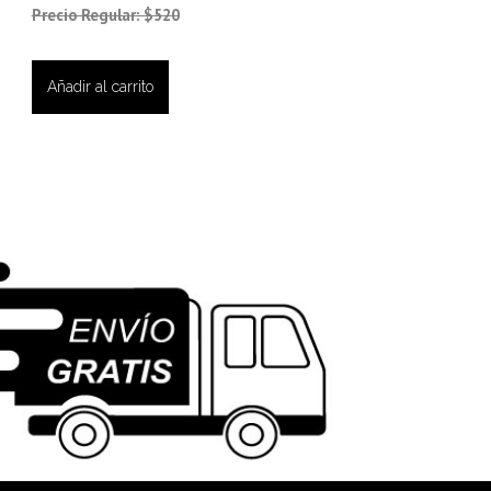
Precio Regular: $520
Añadir al carrito