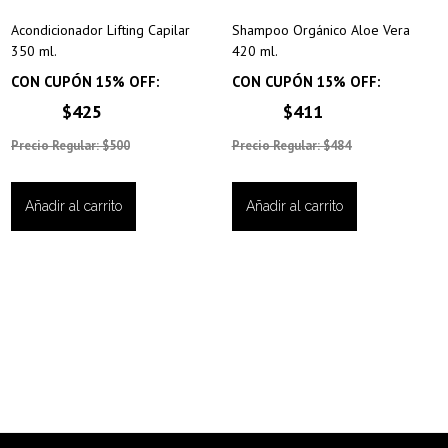
Acondicionador Lifting Capilar
Shampoo Orgánico Aloe Vera
350 ml.
420 ml.
CON CUPÓN 15% OFF:
CON CUPÓN 15% OFF:
$425
$411
Precio Regular: $500
Precio Regular: $484
Añadir al carrito
Añadir al carrito