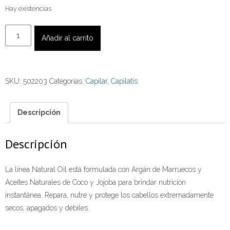
Hay existencias
Tratamiento
Añadir al carrito
Argán
de
Marruecos
SKU:
502203
Categorías:
Capilar
,
Capilatis
170
gr.
cantidad
Descripción
Descripción
La línea Natural Oil está formulada con Argán de Marruecos y
Aceites Naturales de Coco y Jojoba para brindar nutrición
instantánea. Repara, nutre y protege los cabellos extremadamente
secos, apagados y débiles.