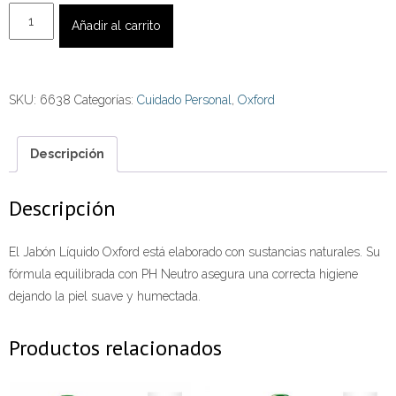
Jabón
Añadir al carrito
Líquido
Oxford
Avena
SKU:
6638
Categorías:
Cuidado Personal
,
Oxford
1000
ml.
cantidad
Descripción
Descripción
El Jabón Líquido Oxford está elaborado con sustancias naturales. Su
fórmula equilibrada con PH Neutro asegura una correcta higiene
dejando la piel suave y humectada.
Productos relacionados